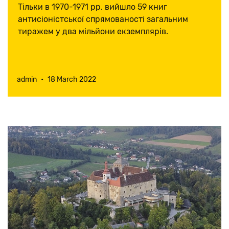
першими
Тільки в 1970-1971 рр. вийшло 59 книг
антисіоністської спрямованості загальним
тиражем у два мільйони екземплярів.
admin
•
18 March 2022