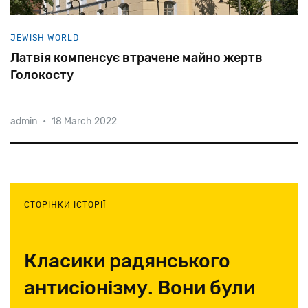
JEWISH WORLD
Латвія компенсує втрачене майно жертв
Голокосту
admin
•
18 March 2022
64
голосами
проти
21
парламент
Латвії
проголосував
за
«Закон
про
добровільну
компенсацію
латвійській
єврейскій
громаді».
Переговори
тривали
майже
17
років.
СТОРІНКИ ІСТОРІЇ
Класики радянського
антисіонізму. Вони були