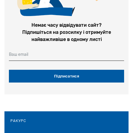
1-2 липня у Києві відбудеться
конференція «Єврейська спадщина в
Україні: Досвід та перспективи
досліджень»
Немає часу відвідувати сайт?
Підпишіться на розсилку і отримуйте
28 червня 2026
найважливіше в одному листі
У Теплицькій громаді на Вінничині
Ваш email
вшанували пам’ять невинних жертв
Голокосту
28 травня 2026
«Єврейська громада в Україні
скорочується через війну, а не через
антисемітизм»: Співпрезидент Вааду
України Едуард Шифрін виступив на сесії
РАКУРС
ВЄК у Женеві