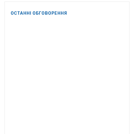
Кеннеді-молодший.
Вашингтоні Роберт Ф.
ОСТАННІ ОБГОВОРЕННЯ