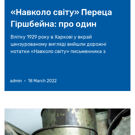
16 травня 2026
«Навколо свiту» Переца
На Закарпатті відновлять унікальну
Гіршбейна: про один
синагогу у селі Великі Ком’яти
«вільний» переклад з
Влітку 1929 року в Харкові у вкрай
23 квітня 2026
цензурованому вигляді вийшли дорожні
їдишу на українську
нотатки «Навколо свiту» письменника з
Америки Переца Гіршбейна.
admin
•
18 March 2022