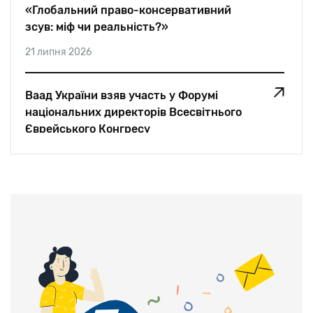
«Глобальний право-консервативний
зсув: міф чи реальність?»
21 липня 2026
Ваад України взяв участь у Форумі
національних директорів Всесвітнього
Єврейського Конгресу
05 липня 2026
«Для мене єврей — це єврей. Немає
значення, де він живе. Ми — одна
родина»: Едуард Шифрін для Jewish Post
And News
28 червня 2026