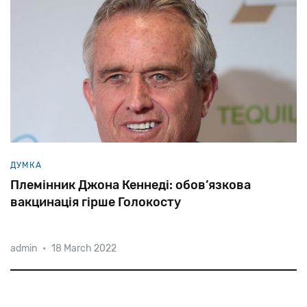
ДУМКА
Племінник Джона Кеннеді: обов’язкова
вакцинація гірше Голокосту
admin
•
18 March 2022
«Навіть у гітлерівській Німеччині можна було
перетнути Альпи і потрапити у Швейцарію, можна
було заховатися на горищі, як це зробила Ганна
Франк», — заявив на митінгу антиваксерів у