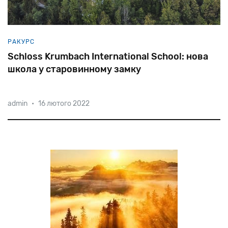
РАКУРС
Schloss Krumbach International School: нова
школа у старовинному замку
admin
•
16 лютого 2022
У світі зростає затребуваність міжнародної освіти.
Наявність престижного атестату та вільне володіння
декількома мовами стає запорукою успішного
майбутнього. Особливо, якщо це атестат
Гоґвортсу – першої та єд
справжнього