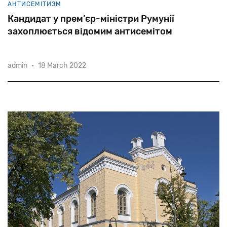
АНТИСЕМІТИЗМ
Кандидат у прем’єр-міністри Румунії
захоплюється відомим антисемітом
admin
•
18 March 2022
Почесний
президент
партії
AUR
Калін
Джорджеску
заявив,
що
фашист
і
антисеміт,
лідер
легіонерів
Корнеліу
Кодряну
«боровся
за
моральність
людини».