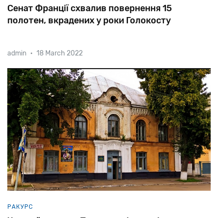
Сенат Франції схвалив повернення 15
полотен, вкрадених у роки Голокосту
admin
•
18 March 2022
Рішення
верхньої
палати
парламенту
дозволить
музеям
передати
роботи
нащадкам
єврейських
власників.
РАКУРС