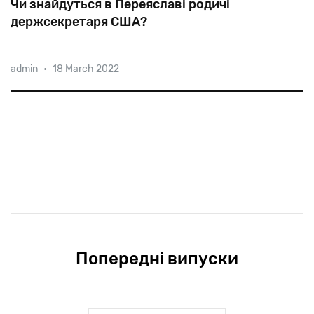
Чи знайдуться в Переяславі родичі
держсекретаря США?
admin
•
18 March 2022
Коли
в
1874
році
Янкель
Блінкін
переїхав
із
Золотоноші
до
Переяслава,
євреї
складали
до
40%
населення
цього
повітового
міста.
Попередні випуски