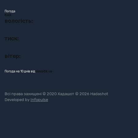
Погода
Київ
вологість:
тиск:
вітер:
Погода на 10 днів від
sinoptik.ua
Всі права захищені © 2020 Хадашот © 2026 Hadashot
Developed by
Infopulse