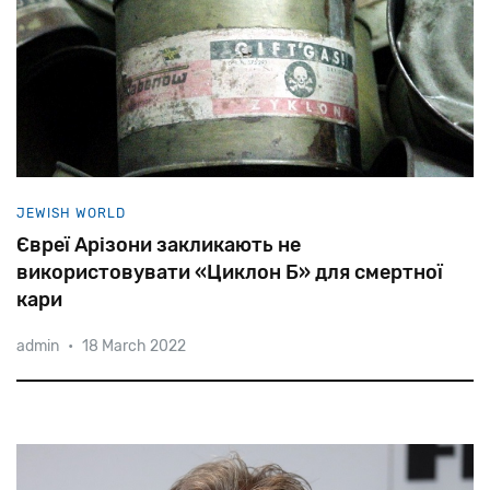
JEWISH WORLD
Євреї Арізони закликають не
використовувати «Циклон Б» для смертної
кари
admin
•
18 March 2022
Як
відомо,
за
допомогою
Zyklon
B
було
умертвлено
1,1
мільйона
осіб
в
газових
камерах
Освенціма-Біркенау,
Майданека
та
інших
таборів
смерті.