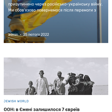
призупинено через російсько-українську війну.
Ми обов'язово повернемося після перемоги з
новими текстами та матеріалами.
admin
•
25 лютого 2022
JEWISH WORLD
ООН: в Ємені залишилося 7 євреїв