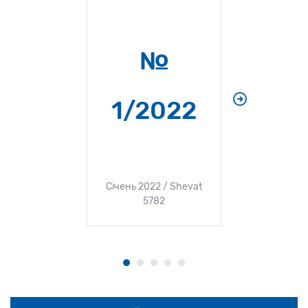
№
№
1/2022
Грудень 2
5
Січень 2022 / Shevat
5782